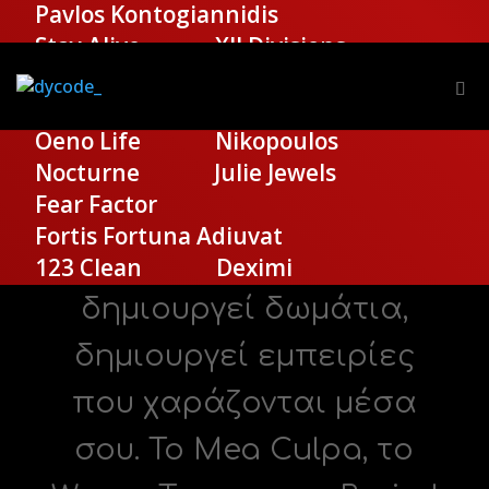
Pavlos Kontogiannidis
Stay Alive
XII Divisions
Seance
Shadow Escape
Santorini Premium Tours
Oeno Life
Nikopoulos
Fear Factor
Nocturne
Julie Jewels
Fear Factor
Fortis Fortuna Adiuvat
Το Fear Factor δεν
123 Clean
Deximi
δημιουργεί δωμάτια,
δημιουργεί εμπειρίες
που χαράζονται μέσα
σου. Το Mea Culpa, το