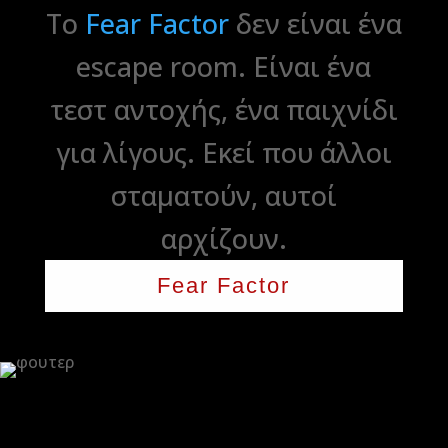
Το
Fear Factor
δεν είναι ένα
escape room. Είναι ένα
τεστ αντοχής, ένα παιχνίδι
για λίγους. Εκεί που άλλοι
σταματούν, αυτοί
αρχίζουν.
Fear Factor