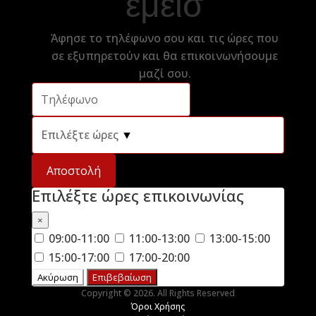
εμεισ
Άφησε το τηλέφωνο σου και τις ώρες που
σε εξυπηρετούν και θα επικοινωνήσουμε
μαζί σου.
Επιλέξτε ώρες
▼
Αποστολή
Επιλέξτε ώρες επικοινωνίας
×
09:00-11:00
11:00-13:00
13:00-15:00
15:00-17:00
17:00-20:00
Ακύρωση
Επιβεβαίωση
Copyright © 2026. All Rights Reserved
Όροι Χρήσης