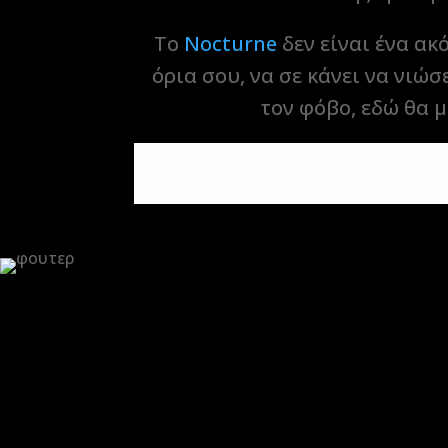
Το
Nocturne
δεν είναι ένα ακ
όρια σου, να σε κάνει να νιώσ
τον φόβο, εδώ θα μ