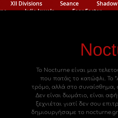
XII Divisions
Seance
Shadow
rne
Julie Jewels
Fear Factor
Noct
Το Nocturne είναι μια τελετ
που πατάς το κατώφλι. Το “
τρόμο, αλλά στο συναίσθημα, 
Δεν είναι δωμάτιο, είναι αφ
ξεχνιέται γιατί δεν σου επιτ
δημιουργήσαμε το nocturne.g