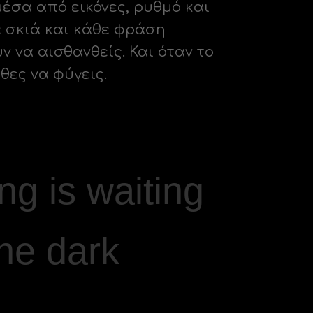
έσα από εικόνες, ρυθμό και
θε σκιά και κάθε φράση
ν να αισθανθείς. Και όταν το
 θες να φύγεις.
g is waiting
the dark