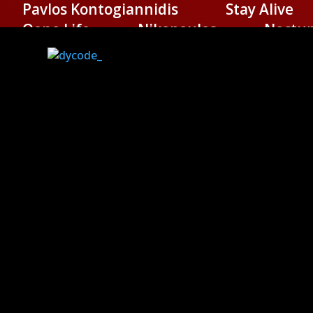
Pavlos Kontogiannidis
Stay Alive
Oeno Life
Nikopoulos
Noctu
Deximi