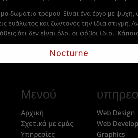
όμα δωμάτιο τρόμου. Είναι ένα έργο με ψυχή, 
εις ευάλωτος και ζωντανός την ίδια στιγμή. Α
άθεις ότι δεν είναι όλοι οι φόβοι ίδιοι. Κάποι
Nocturne
Μενού
υπηρεσ
Αρχική
Web Design
Σχετικά με εμάς
Web Develo
Υπηρεσίες
Graphics