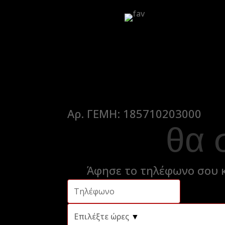
Αρ. ΓΕΜΗ: 185710203000
θα 
Άφησε το τηλέφωνο σου κ
Επιλέξτε ώρες
▼