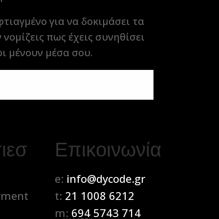
φτιαγμένο για να δοκιμάσει τα
ν νομίζεις πως έχεις συνηθίσει
οι μένουν μέσα σου.
ιεσ
Επικοινωνία
e:
info@dycode.gr
pment
t:
21 1008 6212
m:
694 5743 714