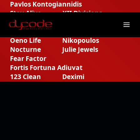
Pavlos Kontogiannidis
Stay Alive
XII Divisions
Seance
Shadow Escape
Santorini Premium Tours
Oeno Life
Nikopoulos
Nocturne
Julie Jewels
Fear Factor
Fortis Fortuna Adiuvat
123 Clean
Deximi