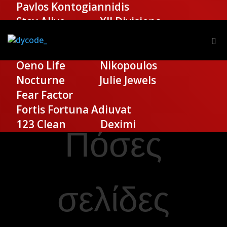
Pavlos Kontogiannidis
Stay Alive
XII Divisions
Seance
Shadow Escape
Santorini Premium Tours
Oeno Life
Nikopoulos
Κατηγορίες:
Δημιουργία Ιστοσελίδας
,
Nocturne
Julie Jewels
Ιστοσελίδα που Πουλάει
Fear Factor
Tags:
Fortis Fortuna Adiuvat
Γράφτηκε από:
123 Clean
Deximi
Πόσες
σελίδες