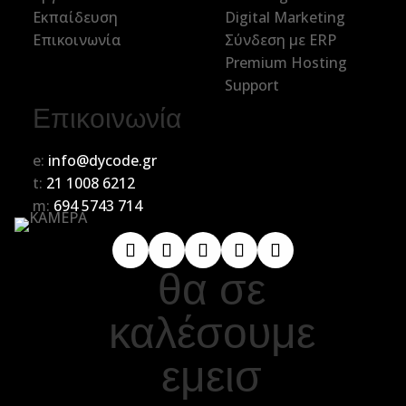
Εκπαίδευση
Digital Marketing
Επικοινωνία
Σύνδεση με ERP
Premium Hosting
Support
Επικοινωνία
e:
info@dycode.gr
t:
21 1008 6212
m:
694 5743 714
θα σε
καλέσουμε
εμεισ