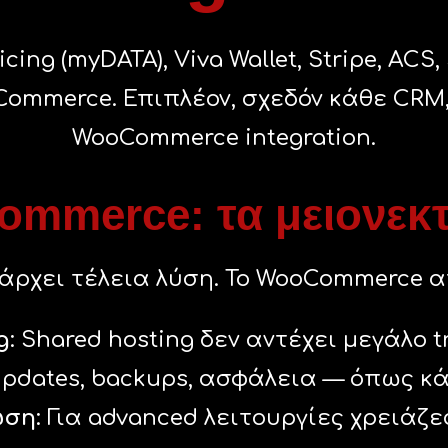
icing (myDATA), Viva Wallet, Stripe, ACS
merce. Επιπλέον, σχεδόν κάθε CRM, E
WooCommerce integration.
mmerce: τα μειονεκ
άρχει τέλεια λύση. Το WooCommerce α
g
: Shared hosting δεν αντέχει μεγάλο t
Updates, backups, ασφάλεια — όπως κά
ώση
: Για advanced λειτουργίες χρειάζε