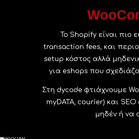
WooComm
Το Shopify είναι πιο
transaction fees, και περ
setup κόστος αλλά μηδενι
για eshops που σχεδιάζ
Στη dycode φτιάχνουμε Woo
myDATA, courier) και SEO 
μηδέν ή να