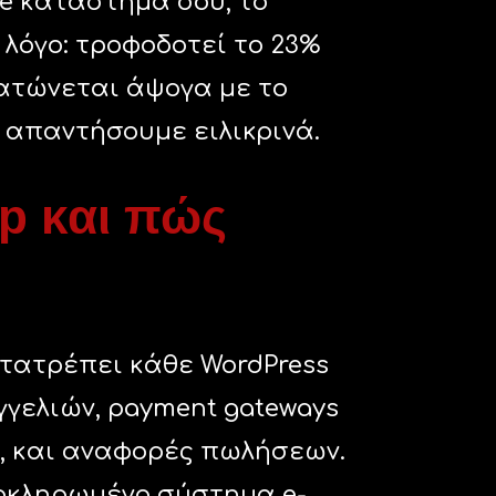
e κατάστημά σου, το
 λόγο: τροφοδοτεί το 23%
ματώνεται άψογα με το
α απαντήσουμε ειλικρινά.
p και πώς
ετατρέπει κάθε WordPress
γγελιών, payment gateways
es, και αναφορές πωλήσεων.
λοκληρωμένο σύστημα e-