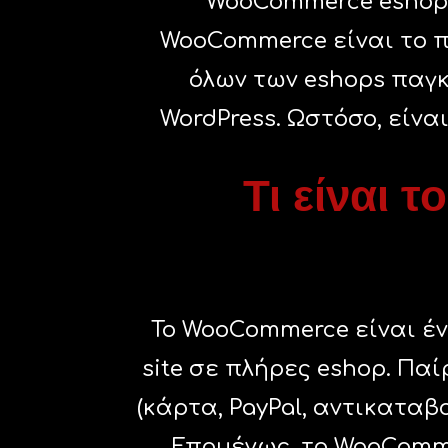
WooCommerce eshop 
WooCommerce είναι το πι
όλων των eshops παγκ
WordPress. Ωστόσο, είνα
Τι είναι
Το WooCommerce είναι έν
site σε πλήρες eshop. Πα
(κάρτα, PayPal, αντικαταβ
Επομένως, το WooComme