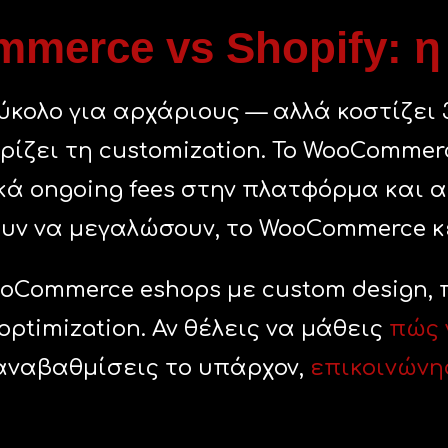
erce vs Shopify: η
 εύκολο για αρχάριους — αλλά κοστίζει 
ιορίζει τη customization. Το WooComme
κά ongoing fees στην πλατφόρμα και α
ουν να μεγαλώσουν, το WooCommerce 
Commerce eshops με custom design, πλ
optimization. Αν θέλεις να μάθεις
πώς 
 αναβαθμίσεις το υπάρχον,
επικοινώνη