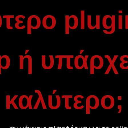
τερο plugi
p ή υπάρχει
καλύτερο;