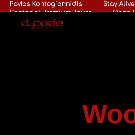
Pavlos Kontogiannidis
Stay Alive
Santorini Premium Tours
Oeno L
Fortis Fortuna Adiuvat
123 Clea
Woo