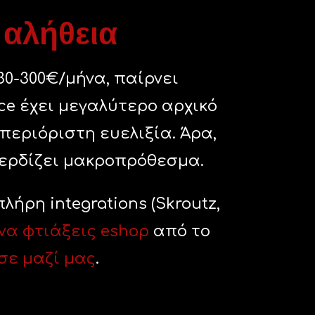
 αλήθεια
30-300€/μήνα, παίρνει
rce έχει μεγαλύτερο αρχικό
περιόριστη ευελιξία. Άρα,
κερδίζει μακροπρόθεσμα.
ήρη integrations (Skroutz,
να φτιάξεις eshop
από το
σε μαζί μας
.