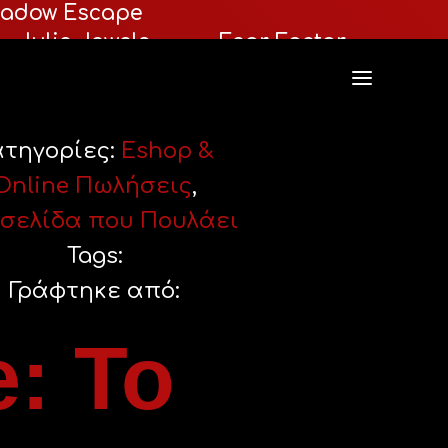
adow Escape
Julie Jewels
Fear Factor
ατηγορίες:
Eshop &
Online Πωλήσεις
,
οσελίδα που Πουλάει
Tags:
Γράφτηκε από:
: Το