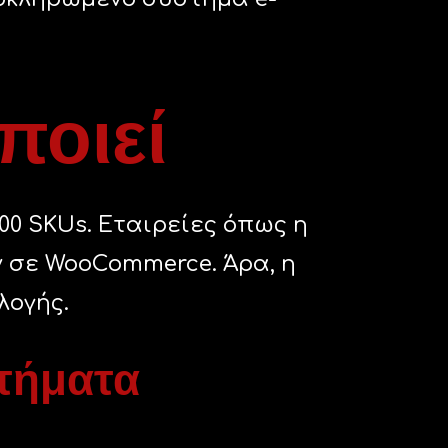
ποιεί
000 SKUs. Εταιρείες όπως η
υν σε WooCommerce. Άρα, η
λογής.
τήματα