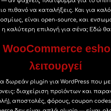
— αν ψάχνεις πλατφόρμα για το onlin
ο πιθανό να καταλήξεις. Και για καλό
οσμίως, είναι open-source, και ενσω
ι η καλύτερη επιλογή για σένα; Εδώ θ
 το WooCommerce esho
λειτουργεί
α δωρεάν plugin για WordPress που μ
ίρνεις: διαχείριση προϊόντων και παρα
ολή), αποστολές, φόρους, coupon cod
rce δεν είναι απλά plugin — είναι ο