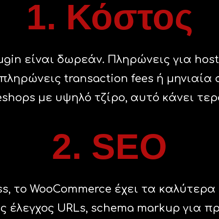
1. Κόστος
gin είναι δωρεάν. Πληρώνεις για hosti
πληρώνεις transaction fees ή μηνιαί
eshops με υψηλό τζίρο, αυτό κάνει τε
2. SEO
ess, το WooCommerce έχει τα καλύτερα
ς έλεγχος URLs, schema markup για προ