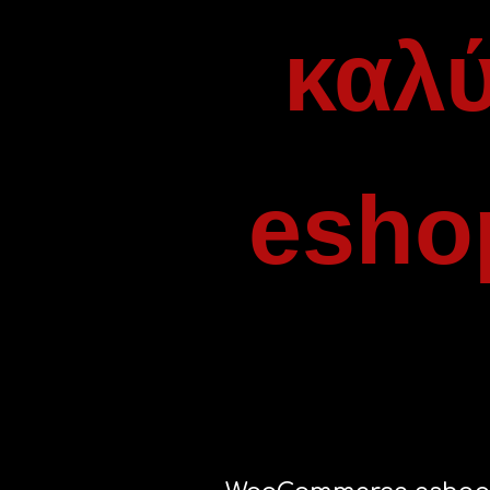
καλύ
esho