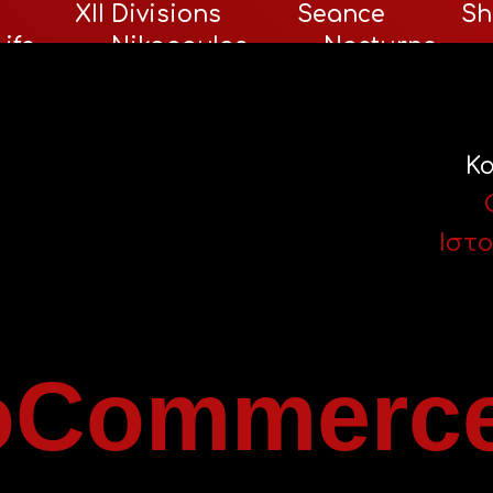
XII Divisions
Seance
Sh
ife
Nikopoulos
Nocturne
n
Deximi
Κ
Ιστ
Commerce