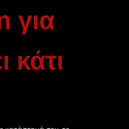
n για
 κάτι