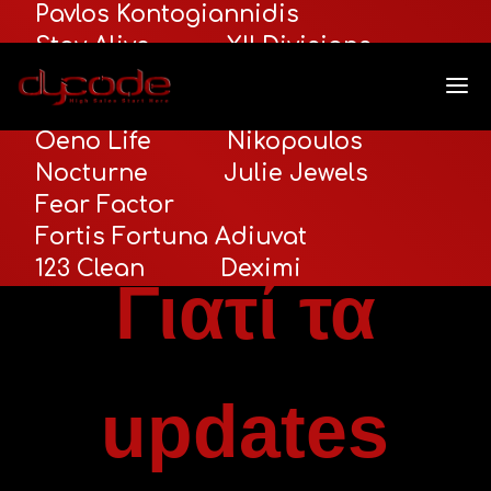
Pavlos Kontogiannidis
Stay Alive
XII Divisions
Seance
Shadow Escape
Santorini Premium Tours
Oeno Life
Nikopoulos
Κατηγορίες:
Hosting & Ασφάλεια
,
Nocturne
Julie Jewels
Ασφάλεια & Updates
Fear Factor
Tags:
Fortis Fortuna Adiuvat
Γράφτηκε από:
123 Clean
Deximi
Γιατί τα
updates