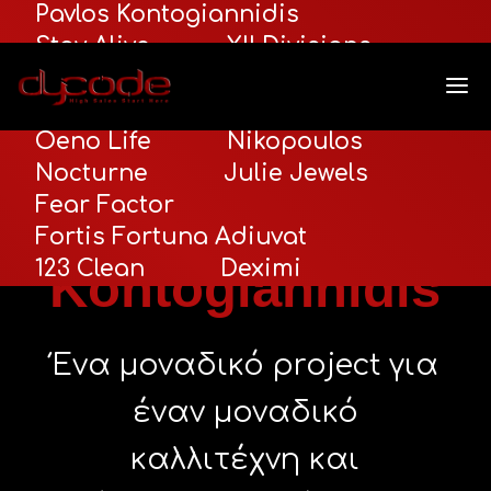
Pavlos Kontogiannidis
Stay Alive
XII Divisions
Seance
Shadow Escape
Santorini Premium Tours
Oeno Life
Nikopoulos
Nocturne
Julie Jewels
Pavlos
Fear Factor
Fortis Fortuna Adiuvat
123 Clean
Deximi
Kontogiannidis
Ένα μοναδικό project για
έναν μοναδικό
καλλιτέχνη και