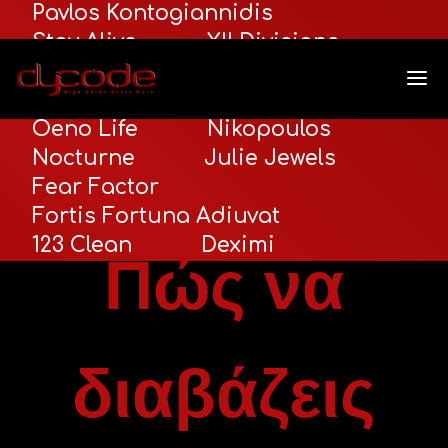
Pavlos Kontogiannidis
Stay Alive
XII Divisions
Seance
Shadow Escape
Santorini Premium Tours
Oeno Life
Nikopoulos
Κατηγορίες:
Αλήθειες της Αγοράς
,
Nocturne
Julie Jewels
Διαφήμιση & Υποσχέσεις
Fear Factor
Tags:
Fortis Fortuna Adiuvat
Γράφτηκε από:
123 Clean
Deximi
Πώς να
διαβάζεις