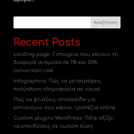
Αναζήτηση
Recent Posts
Landing page: 7 στοιχεία που κάνουν τη
διαφορά ανάμεσα σε 1% και 20%
conversion rate
Infographics: Πώς να μετατρέψεις
πολύπλοκη πληροφορία σε visual
Πώς να φτιάξεις ιστοσελίδα για
εστιατόριο που κλείνει τραπέζια online
Custom plugins WordPress: Πότε αξίζει
να επενδύσεις σε custom λύση