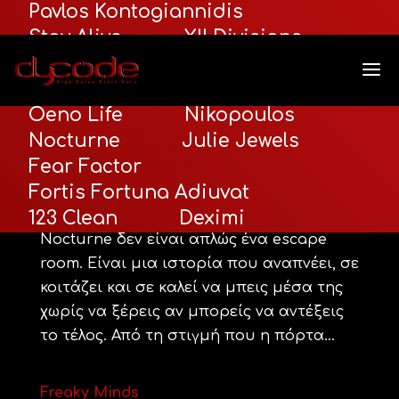
Pavlos Kontogiannidis
Stay Alive
XII Divisions
Seance
Shadow Escape
Santorini Premium Tours
Oeno Life
Nikopoulos
Nocturne
Nocturne
Julie Jewels
από
admin
|
Σεπ 10, 2025
Fear Factor
Fortis Fortuna Adiuvat
Η σιωπή είναι πάντα πιο δυνατή όταν
ξέρεις πως κάποιος σε παρακολουθεί.Το
123 Clean
Deximi
Nocturne δεν είναι απλώς ένα escape
room. Είναι μια ιστορία που αναπνέει, σε
κοιτάζει και σε καλεί να μπεις μέσα της
χωρίς να ξέρεις αν μπορείς να αντέξεις
το τέλος. Από τη στιγμή που η πόρτα...
Freaky Minds