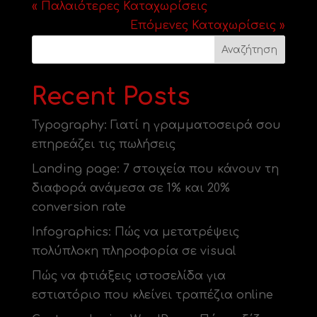
« Παλαιότερες Καταχωρίσεις
Επόμενες Καταχωρίσεις »
Αναζήτηση
Recent Posts
Typography: Γιατί η γραμματοσειρά σου
επηρεάζει τις πωλήσεις
Landing page: 7 στοιχεία που κάνουν τη
διαφορά ανάμεσα σε 1% και 20%
conversion rate
Infographics: Πώς να μετατρέψεις
πολύπλοκη πληροφορία σε visual
Πώς να φτιάξεις ιστοσελίδα για
εστιατόριο που κλείνει τραπέζια online