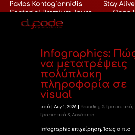
Pavlos Kontogiannidis
Stay Alive
Santorini Premium Tours
Oeno L
Fortis Fortuna Adiuvat
123 Clea
Infographics: Πώ
να μετατρέψεις
πολύπλοκη
πληροφορία σε
visual
από
|
Αυγ 1, 2026
|
Branding & Γραφιστικά
,
Γραφιστικά & Λογότυπο
Infographic επιχείρηση. Ίσως ο πιο