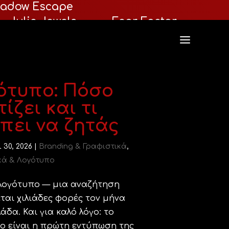
adow Escape
Julie Jewels
Fear Factor
ότυπο: Πόσο
ίζει και τι
πει να ζητάς
 30, 2026
|
Branding & Γραφιστικά
,
κά & Λογότυπο
λογότυπο — μια αναζήτηση
εται χιλιάδες φορές τον μήνα
άδα. Και για καλό λόγο: το
ο είναι η πρώτη εντύπωση της