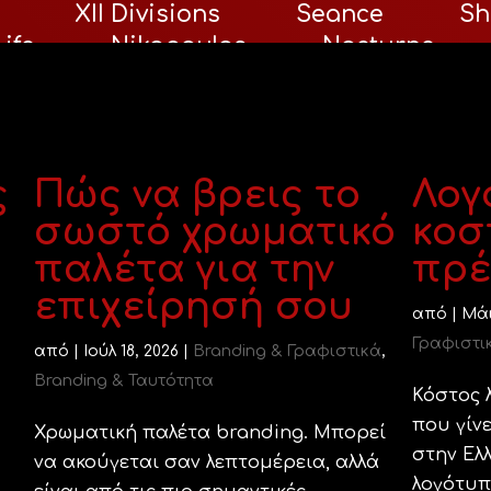
XII Divisions
Seance
Sh
ife
Nikopoulos
Nocturne
n
Deximi
ς
Πώς να βρεις το
Λογ
σωστό χρωματικό
κοστ
παλέτα για την
πρέ
επιχείρησή σου
από
|
Μάι
Γραφιστι
από
|
Ιούλ 18, 2026
|
Branding & Γραφιστικά
,
Branding & Ταυτότητα
Κόστος 
που γίν
Χρωματική παλέτα branding. Μπορεί
στην Ελλ
να ακούγεται σαν λεπτομέρεια, αλλά
λογότυπ