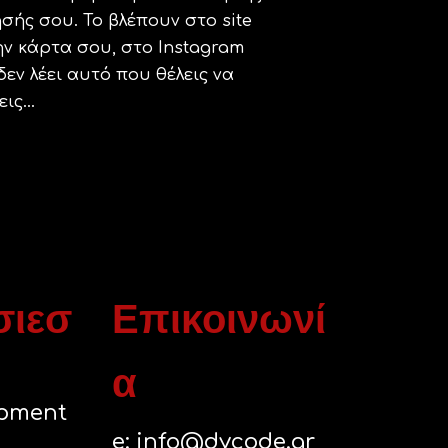
ησής σου. Το βλέπουν στο site
ην κάρτα σου, στο Instagram
δεν λέει αυτό που θέλεις να
ις...
σιεσ
Επικοινωνί
α
pment
e:
info@dycode.gr